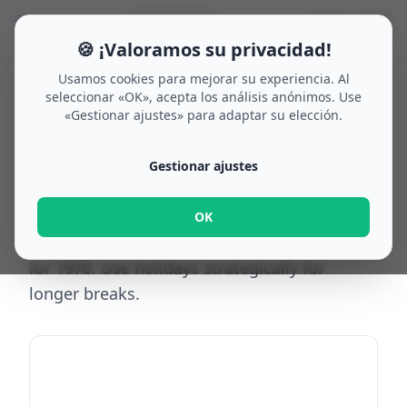
🗓
☰
🌙
🔍
Buscar
🇪🇸
🍪 ¡Valoramos su privacidad!
Usamos cookies para mejorar su experiencia. Al
seleccionar «OK», acepta los análisis anónimos. Use
«Gestionar ajustes» para adaptar su elección.
Home
/
Bridge days 1970
/
Austria
/
Steiermark
Bridge days
Gestionar ajustes
Steiermark
1970
OK
Top bridge-day opportunities in Steiermark
for 1970. Use holidays strategically for
longer breaks.
Add to calendar (ICS)