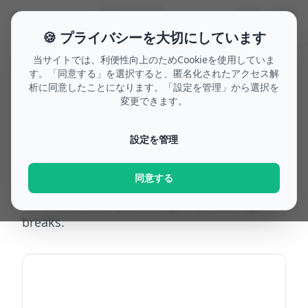
🗓
☰
🌙
🔍
Search
🇯🇵
🍪 プライバシーを大切にしています
当サイトでは、利便性向上のためCookieを使用していま
す。「同意する」を選択すると、匿名化されたアクセス解
析に同意したことになります。「設定を管理」から選択を
Home
/
Bridge days 1970
/
Austria
/
Tirol
変更できます。
Bridge days
Tirol
設定を管理
1970
同意する
Top bridge-day opportunities in Tirol for
1970. Use holidays strategically for longer
breaks.
Add to calendar (ICS)