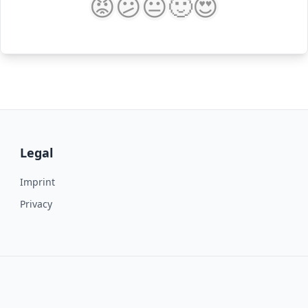
😡
😕
😐
🙂
😍
Legal
Imprint
Privacy