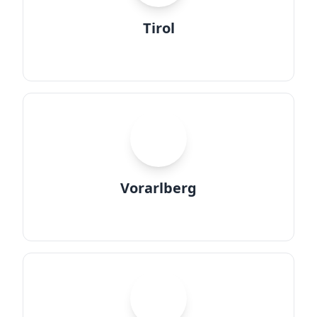
Tirol
V
Vorarlberg
W