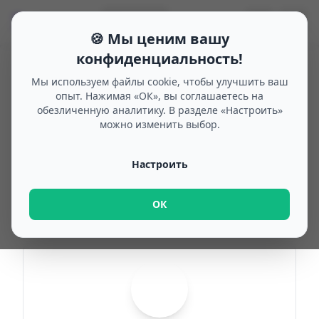
🗓
☰
🌙
🔍
Search
🇷🇺
🍪 Мы ценим вашу
конфиденциальность!
Мы используем файлы cookie, чтобы улучшить ваш
опыт. Нажимая «ОК», вы соглашаетесь на
Home
/
Bridge days 1970
/
Austria
обезличенную аналитику. В разделе «Настроить»
Bridge days 1970 in
можно изменить выбор.
Austria
Настроить
Choose your state or canton for a detailed
ОК
overview.
B