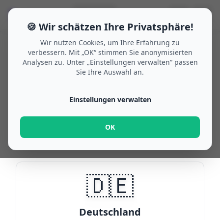
🗓
☰
🌙
🔍
Suche
🇩🇪
🍪 Wir schätzen Ihre Privatsphäre!
Wir nutzen Cookies, um Ihre Erfahrung zu
verbessern. Mit „OK“ stimmen Sie anonymisierten
Analysen zu. Unter „Einstellungen verwalten“ passen
Home
/
Brückentage 2026
Sie Ihre Auswahl an.
Brückentage
2026
Einstellungen verwalten
Wählen Sie ein Land, um die besten
Brückentage für Ihre Urlaubsplanung zu
OK
finden.
🇩🇪
Deutschland