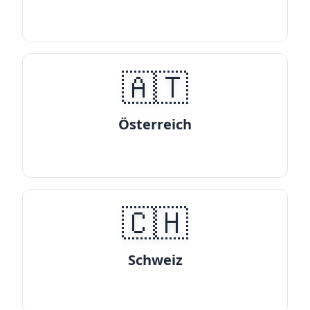
🇦🇹
Österreich
🇨🇭
Schweiz