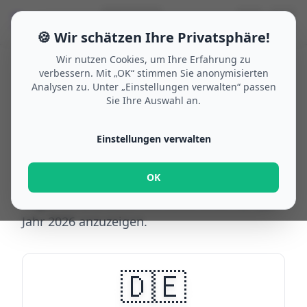
🗓
☰
🌙
🔍
Suche
🇩🇪
🍪 Wir schätzen Ihre Privatsphäre!
Wir nutzen Cookies, um Ihre Erfahrung zu
verbessern. Mit „OK“ stimmen Sie anonymisierten
Analysen zu. Unter „Einstellungen verwalten“ passen
Home
/
Semesterferien 2026
Sie Ihre Auswahl an.
Semesterferien nach
Einstellungen verwalten
Land
2026
OK
Wählen Sie ein Land, um eine Liste der
Regionen und deren Semesterferien für das
Jahr 2026 anzuzeigen.
🇩🇪