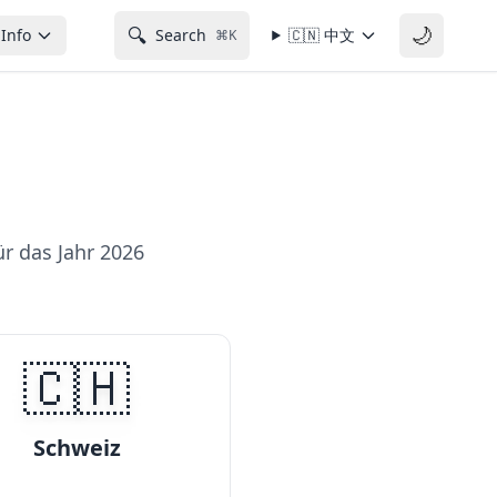
🌙
🔍
Info
Search
🇨🇳
中文
⌘K
r das Jahr 2026
🇨🇭
Schweiz