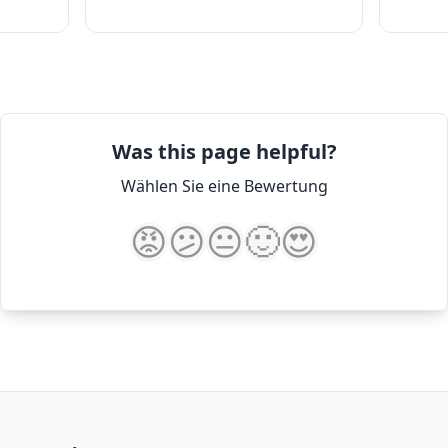
Was this page helpful?
Wählen Sie eine Bewertung
😡
😕
😐
🙂
😍