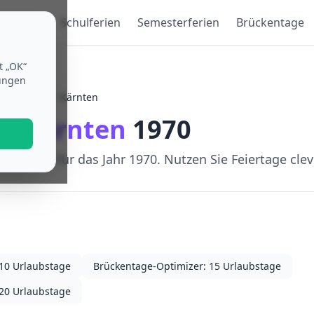
eiertage
Schulferien
Semesterferien
Brückentage
t „OK“
lungen
Österreich
/
Kärnten
ge
Kärnten
1970
Kärnten für das Jahr 1970. Nutzen Sie Feiertage clev
hmen (ICS)
10 Urlaubstage
Brückentage-Optimizer: 15 Urlaubstage
20 Urlaubstage