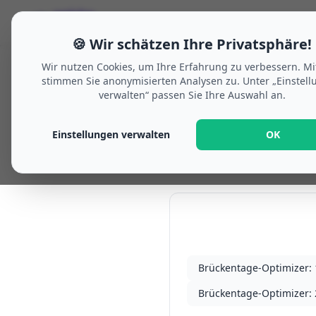
welche-
🗓
Urlaubsplaner
Zukunftsausblick
F
woche.de
🍪 Wir schätzen Ihre Privatsphäre!
Wir nutzen Cookies, um Ihre Erfahrung zu verbessern. Mi
stimmen Sie anonymisierten Analysen zu. Unter „Einstel
verwalten“ passen Sie Ihre Auswahl an.
Home
/
Brückentage 1970
/
Brückenta
Einstellungen verwalten
OK
Optimale Brückentage in 
In Kalender überne
Brückentage-Optimizer: 
Brückentage-Optimizer: 